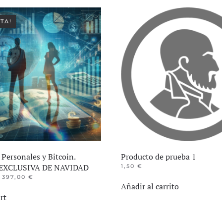
TA!
Personales y Bitcoin.
Producto de prueba 1
EXCLUSIVA DE NAVIDAD
1,50
€
EL
EL
397,00
€
PRECIO
PRECIO
Añadir al carrito
ORIGINAL
ACTUAL
rt
ERA:
ES:
724,00 €.
397,00 €.