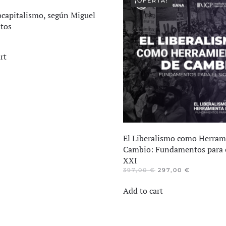
¡OFERTA!
ocapitalismo, según Miguel
tos
rt
El Liberalismo como Herram
Cambio: Fundamentos para e
XXI
EL
EL
397,00
€
297,00
€
PRECIO
PRECIO
ORIGINAL
ACTUAL
Add to cart
ERA:
ES:
397,00 €.
297,00 €.