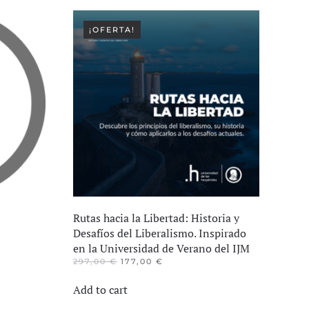
¡OFERTA!
Rutas hacia la Libertad: Historia y
Desafíos del Liberalismo. Inspirado
en la Universidad de Verano del IJM
EL
EL
297,00
€
177,00
€
PRECIO
PRECIO
ORIGINAL
ACTUAL
Add to cart
ERA:
ES:
297,00 €.
177,00 €.