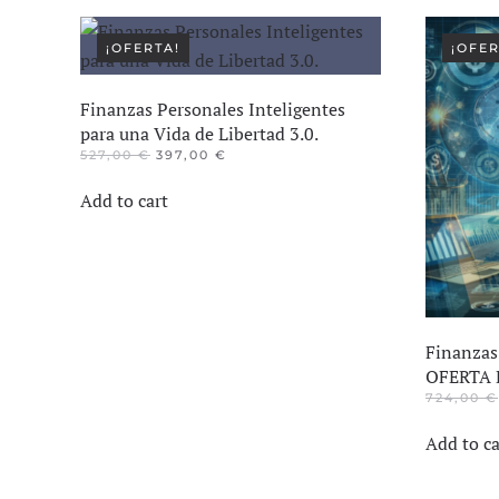
¡OFERTA!
¡OFER
Finanzas Personales Inteligentes
para una Vida de Libertad 3.0.
EL
EL
527,00
€
397,00
€
PRECIO
PRECIO
ORIGINAL
ACTUAL
Add to cart
ERA:
ES:
527,00 €.
397,00 €.
Finanzas 
OFERTA 
724,00
€
Add to ca