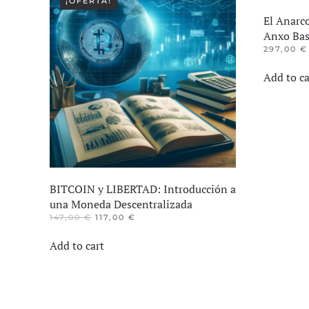
¡OFERTA!
El Anarc
Anxo Bas
297,00
€
Add to ca
BITCOIN y LIBERTAD: Introducción a
una Moneda Descentralizada
EL
EL
147,00
€
117,00
€
PRECIO
PRECIO
ORIGINAL
ACTUAL
Add to cart
ERA:
ES:
147,00 €.
117,00 €.