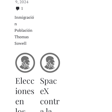
9, 2024
1
Inmigració
n
Población
Thomas
Sowell
Elecc
Spac
iones
eX
en
contr
los
a la