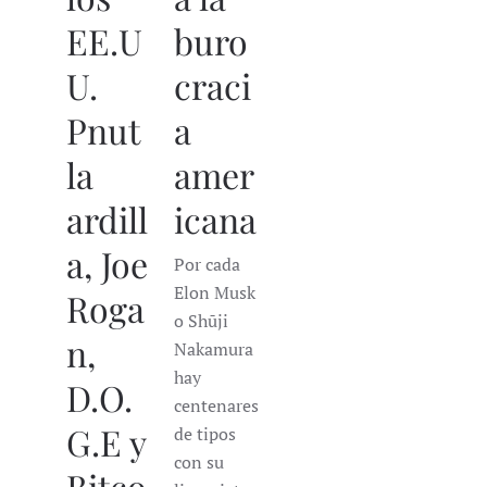
EE.U
buro
U.
craci
Pnut
a
la
amer
ardill
icana
a, Joe
Por cada
Elon Musk
Roga
o Shūji
n,
Nakamura
hay
D.O.
centenares
G.E y
de tipos
con su
Bitco