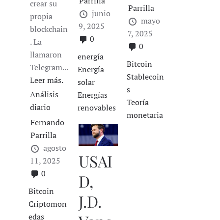
Parrilla
crear su
Parrilla
junio
propia
mayo
9, 2025
blockchain
7, 2025
0
. La
0
llamaron
energía
Bitcoin
Telegram...
Energía
Stablecoin
Leer más.
solar
s
Análisis
Energías
Teoría
diario
renovables
monetaria
Fernando
Parrilla
agosto
USAI
11, 2025
0
D,
Bitcoin
J.D.
Criptomon
edas