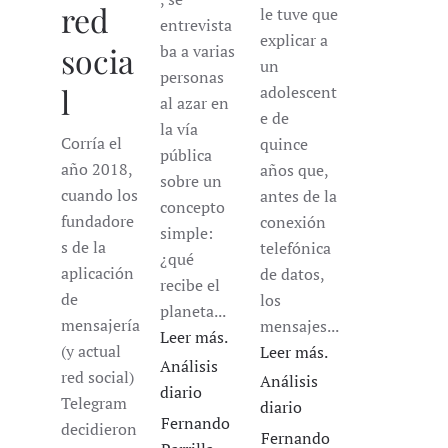
red
le tuve que
entrevista
explicar a
socia
ba a varias
un
personas
l
adolescent
al azar en
e de
la vía
Corría el
quince
pública
año 2018,
años que,
sobre un
cuando los
antes de la
concepto
fundadore
conexión
simple:
s de la
telefónica
¿qué
aplicación
de datos,
recibe el
de
los
planeta...
mensajería
mensajes...
Leer más.
(y actual
Leer más.
Análisis
red social)
Análisis
diario
Telegram
diario
Fernando
decidieron
Fernando