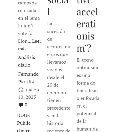
campaña
accel
l
centrada
en el lema
erati
La
I didn’t
sucesión
onis
vote for
de
Elon...
Leer
m’?
acontecimi
más.
entos que
Análisis
El tecno
llevamos
diario
optimismo
vividos
Fernando
es una
desde el
Parrilla
forma de
20 de
marzo
liberalism
enero no
10, 2025
o enfocada
tienen
0
en el
precedente
potencial
DOGE
s en la
de la
Public
historia
humanida
choice
reciente de