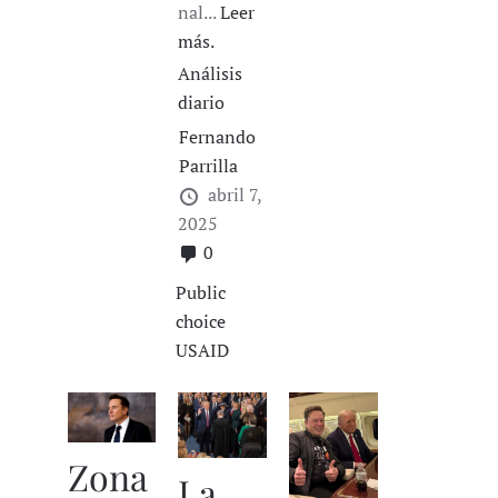
nal...
Leer
más.
Análisis
diario
Fernando
Parrilla
abril 7,
2025
0
Public
choice
USAID
Zona
La