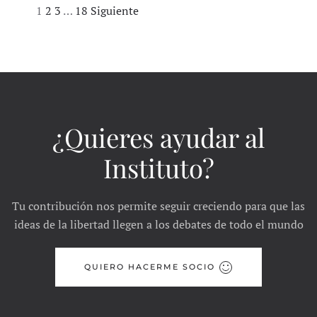
Navegación
1
2
3
…
18
Siguiente
de
entradas
¿Quieres ayudar al
Instituto?
Tu contribución nos permite seguir creciendo para que las
ideas de la libertad llegen a los debates de todo el mundo
QUIERO HACERME SOCIO