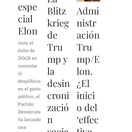
espe
Admi
Blitz
cial
nistr
krieg
Elon
ación
de
Ante el
Tru
Tru
éxito de
mp/E
mp y
DOGE en
controlar
lon.
la
el
¿El
desin
despilfarro
en el gasto
inici
croni
público, el
o del
Partido
zació
Demócrata
‘effec
n
ha lanzado
una
tive
socia