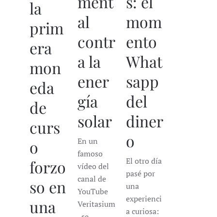
ment
s: el
la
al
mom
prim
contr
ento
era
a la
What
mon
ener
sapp
eda
gía
del
de
solar
diner
curs
o
En un
o
famoso
El otro día
forzo
vídeo del
pasé por
canal de
so en
una
YouTube
experienci
una
Veritasium
a curiosa:
, se