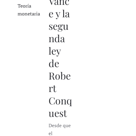
Vanc
Teoría
e y la
monetaria
segu
nda
ley
de
Robe
rt
Conq
uest
Desde que
el