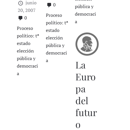
junio
0
pública y
20, 2007
democraci
Proceso
0
a
político: tª
Proceso
estado
político: tª
elección
estado
pública y
elección
democraci
pública y
a
La
democraci
Euro
a
pa
del
futur
o