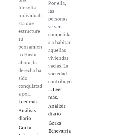
Por ella,
filosofía
las
individuali
personas
sta que
se ven
estructure
compelida
su
s a habitar
pensamien
aquellas
to Hasta
viviendas
ahora, la
vacías. La
derecha ha
sociedad
sido
contribuyó
conquistad
...
Leer
a por...
más.
Leer más.
Análisis
Análisis
diario
diario
Gorka
Gorka
Echevarria