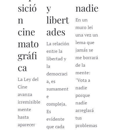
sició
y
nadie
n
libert
En un
muro leí
cine
ades
una vez un
mato
lema que
La relación
jamás se
entre la
gráfi
me borrará
libertad y
ca
de la
la
mente:
democraci
La Ley del
"Vota a
a, es
Cine
nadie
sumament
avanza
porque
e
irremisible
nadie
compleja.
mente
arreglará
Es
hasta
tus
evidente
aparecer
problemas
que cada