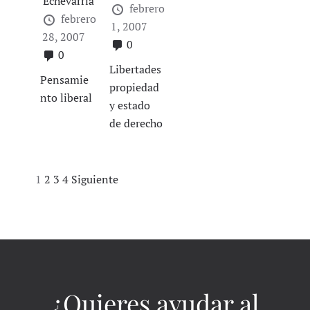
Echevarria
febrero
febrero
1, 2007
28, 2007
0
0
Libertades
Pensamie
propiedad
nto liberal
y estado
de derecho
Navegación
1
2
3
4
Siguiente
de
entradas
¿Quieres ayudar al