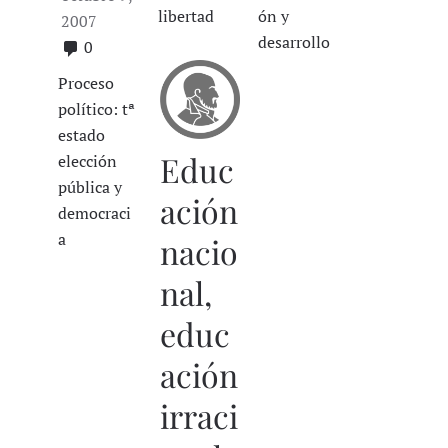
libertad
ón y
2007
desarrollo
0
Proceso
político: tª
estado
Educ
elección
pública y
ación
democraci
a
nacio
nal,
educ
ación
irraci