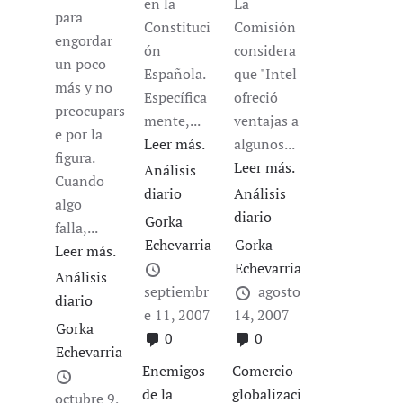
en la
La
para
Constituci
Comisión
engordar
ón
considera
un poco
Española.
que "Intel
más y no
Específica
ofreció
preocupars
mente,...
ventajas a
e por la
Leer más.
algunos...
figura.
Leer más.
Análisis
Cuando
diario
Análisis
algo
diario
Gorka
falla,...
Echevarria
Gorka
Leer más.
Echevarria
Análisis
septiembr
agosto
diario
e 11, 2007
14, 2007
Gorka
0
0
Echevarria
Enemigos
Comercio
de la
globalizaci
octubre 9,