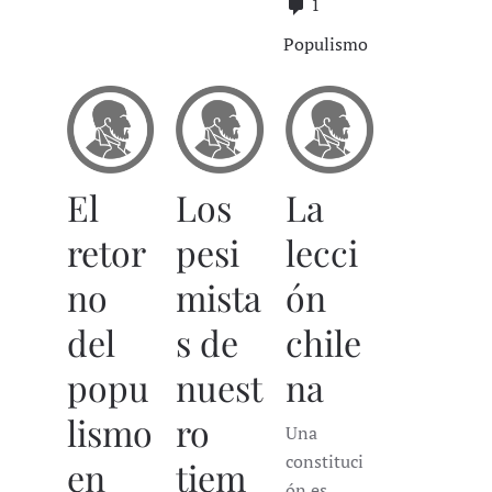
1
Populismo
El
Los
La
retor
pesi
lecci
no
mista
ón
del
s de
chile
popu
nuest
na
lismo
ro
Una
constituci
en
tiem
ón es