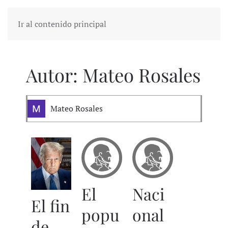
Ir al contenido principal
Autor:
Mateo Rosales
Mateo Rosales
El
Naci
El fin
popu
onal
de