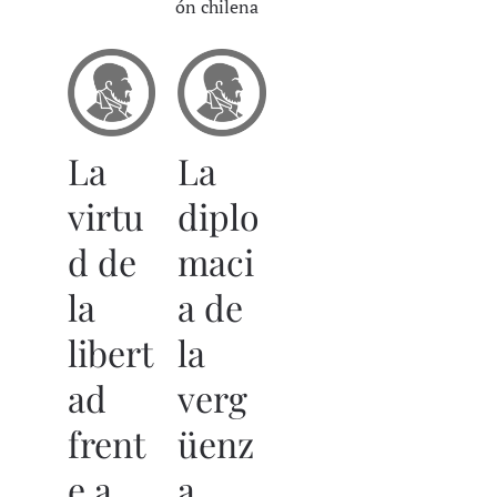
ón chilena
La
La
virtu
diplo
d de
maci
la
a de
libert
la
ad
verg
frent
üenz
e a
a