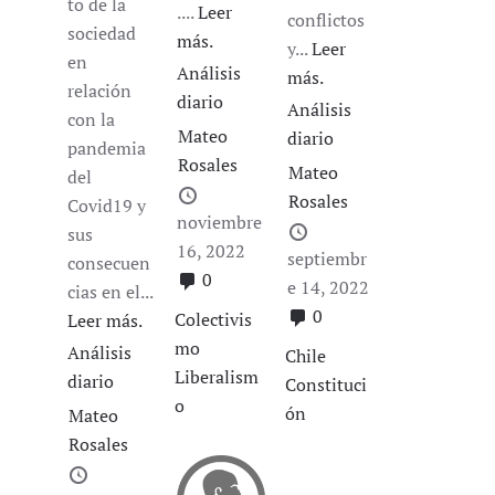
to de la
....
Leer
conflictos
sociedad
más.
y...
Leer
en
Análisis
más.
relación
diario
Análisis
con la
Mateo
diario
pandemia
Rosales
Mateo
del
Rosales
Covid19 y
noviembre
sus
16, 2022
septiembr
consecuen
0
e 14, 2022
cias en el...
0
Colectivis
Leer más.
mo
Análisis
Chile
Liberalism
diario
Constituci
o
ón
Mateo
Rosales