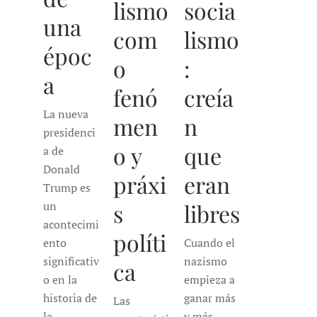
lismo
socia
una
com
lismo
époc
o
:
a
fenó
creía
La nueva
men
n
presidenci
o y
que
a de
Donald
práxi
eran
Trump es
s
libres
un
acontecimi
políti
Cuando el
ento
nazismo
significativ
ca
empieza a
o en la
ganar más
historia de
Las
y más
la