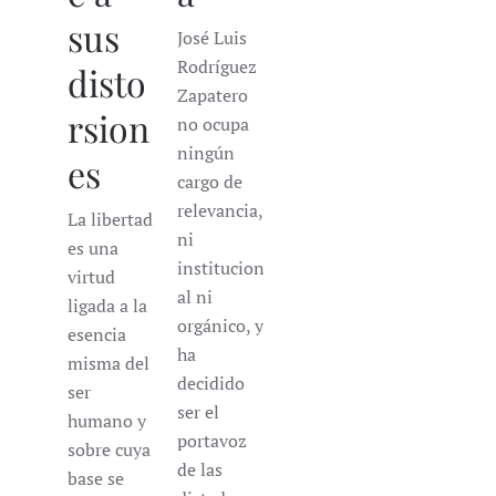
sus
José Luis
Rodríguez
disto
Zapatero
rsion
no ocupa
ningún
es
cargo de
relevancia,
La libertad
ni
es una
institucion
virtud
al ni
ligada a la
orgánico, y
esencia
ha
misma del
decidido
ser
ser el
humano y
portavoz
sobre cuya
de las
base se