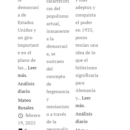
característi
adeptos y
democraci
cas del
conquista
a de
populismo
el poder
Estados
actual,
en 1933,
Unidos y
inmanente
pocos
un giro
a la
tenían una
important
democraci
idea de lo
e en el
a, se
que el
plano de
sustraen
hitlerismo
las...
Leer
del
significaría
más.
concepto
para
Análisis
de
Alemania
diario
hegemonía
y...
Leer
y
Mateo
más.
mesianism
Rosales
Análisis
o a través
febrero
diario
de la
19, 2025
personaliz