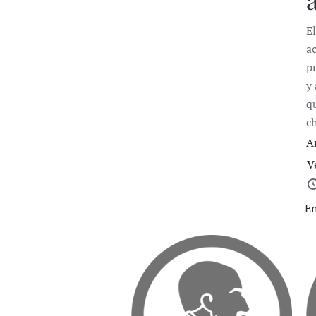
E
a
p
y
q
c
A
V
En