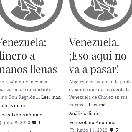
Venezuela:
Venezuela.
dinero a
¡Eso aquí no
manos llenas
va a pasar!
on razón en Venezuela
Algo está pasando en la políti
autizaron al comandante
española que nos recuerda la
omo Don Regalón....
Leer más.
Venezuela de Chávez en sus
inicios....
Leer más.
nálisis diario
Análisis diario
enezolano Anónimo
julio 9, 2020
1
Venezolano Anónimo
junio 11, 2020
5