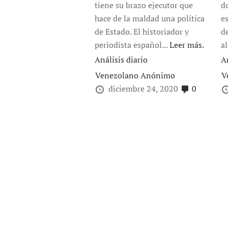
tiene su brazo ejecutor que
d
hace de la maldad una política
e
de Estado. El historiador y
d
periodista español...
Leer más.
a
Análisis diario
A
Venezolano Anónimo
V
diciembre 24, 2020
0