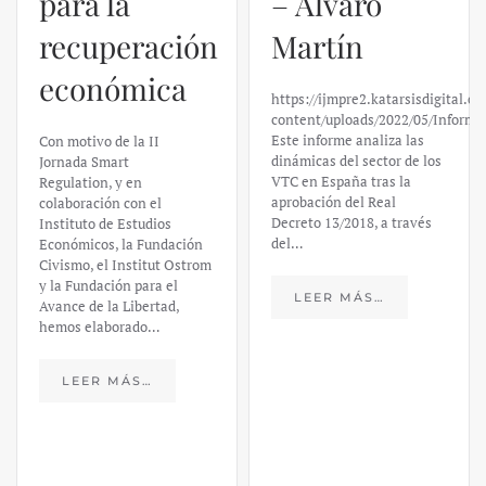
para la
– Álvaro
recuperación
Martín
económica
https://ijmpre2.katarsisdigital.c
content/uploads/2022/05/Informe
Este informe analiza las
Con motivo de la II
dinámicas del sector de los
Jornada Smart
VTC en España tras la
Regulation, y en
aprobación del Real
colaboración con el
Decreto 13/2018, a través
Instituto de Estudios
del…
Económicos, la Fundación
Civismo, el Institut Ostrom
y la Fundación para el
LEER MÁS…
Avance de la Libertad,
hemos elaborado…
LEER MÁS…