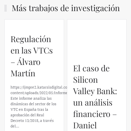
Más trabajos de investigación
Regulación
El caso de
en las VTCs
Silicon
– Álvaro
Valley Bank:
Martín
un análisis
financiero –
https://ijmpre2.katarsisdigital.com/wp-
content/uploads/2022/05/Informe_sobre_las_VTC.pdf
Daniel
Este informe analiza las
dinámicas del sector de los
Fernández
VTC en España tras la
aprobación del Real
Decreto 13/2018, a través
https://ijmpre2.katarsisdigital.c
del…
content/uploads/2023/03/caso-