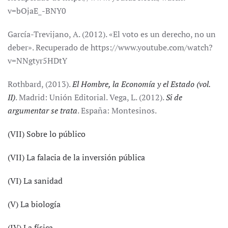
v=bOjaE_-BNY0
García-Trevijano, A. (2012). «El voto es un derecho, no un
deber». Recuperado de https://www.youtube.com/watch?
v=NNgtyr5HDtY
Rothbard, (2013).
El Hombre, la Economía y el Estado (vol.
II)
. Madrid: Unión Editorial. Vega, L. (2012).
Si de
argumentar se trata
. España: Montesinos.
(VII) Sobre lo público
(VII) La falacia de la inversión pública
(VI) La sanidad
(V) La biología
(IV) La física