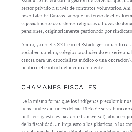
Estado se hiciera con la gestión de servicios que, tr
sector privado a través de contratos voluntarios. Ah
hospitales británicos, aunque un tercio de ellos fuer
especialmente de órdenes religiosas a través de donac
pensiones, originariamente gestionada por sindicato
Ahora, ya en el s.XXI, con el Estado gestionando cat
social en quiebra, colegios produciendo en serie ana
espera para un especialista médico o una operación)
público: el control del medio ambiente.
CHAMANES FISCALES
De la misma forma que los indígenas precolombinos 
la naturaleza a través del sacrificio de seres humano
políticos (y esto es bastante transversal), abducen 
de la fiscalidad. Un impuesto a los plásticos, a los car
arte de magia, la reducción de ciertas emisiones ha