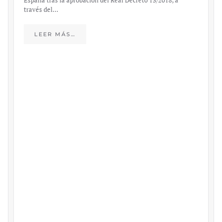
España tras la aprobación del Real Decreto 13/2018, a
través del…
LEER MÁS…