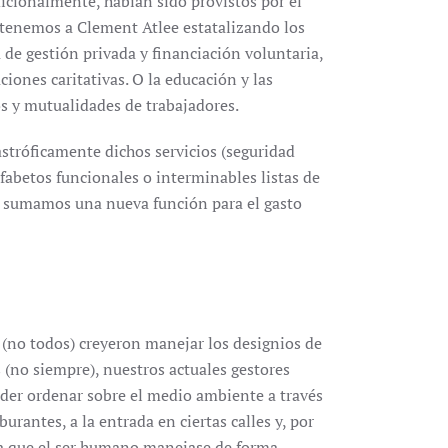
adicionalmente, habían sido provistos por el
í tenemos a Clement Atlee estatalizando los
a de gestión privada y financiación voluntaria,
iones caritativas. O la educación y las
s y mutualidades de trabajadores.
astróficamente dichos servicios (seguridad
lfabetos funcionales o interminables listas de
, sumamos una nueva función para el gasto
(no todos) creyeron manejar los designios de
s (no siempre), nuestros actuales gestores
poder ordenar sobre el medio ambiente a través
burantes, a la entrada en ciertas calles y, por
ría que el ser humano manejase de forma