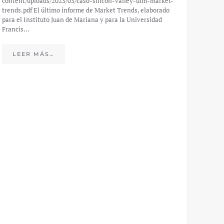
content/uploads/2023/03/caso-silicon-valley-ufm-market-
trends.pdf El último informe de Market Trends, elaborado
para el Instituto Juan de Mariana y para la Universidad
Francis…
Esp
peo
LEER MÁS…
eco
20
El IJM
mide e
Europea
Económ
LE