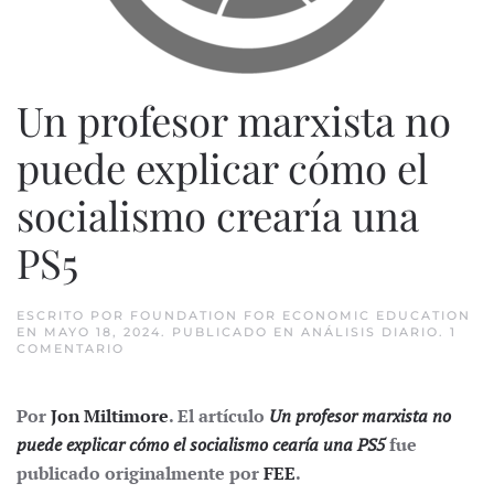
Un profesor marxista no
puede explicar cómo el
socialismo crearía una
PS5
ESCRITO POR
FOUNDATION FOR ECONOMIC EDUCATION
EN
MAYO 18, 2024
. PUBLICADO EN
ANÁLISIS DIARIO
.
1
EN
COMENTARIO
UN
PROFESOR
MARXISTA
Por
Jon Miltimore
. El artículo
Un profesor marxista no
NO
PUEDE
puede explicar cómo el socialismo cearía una PS5
fue
EXPLICAR
CÓMO
publicado originalmente por
FEE
.
EL