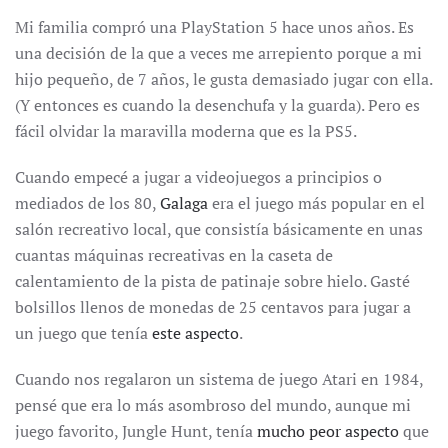
SOCIALISMO
CREARÍA
Mi familia compró una PlayStation 5 hace unos años. Es
UNA
PS5
una decisión de la que a veces me arrepiento porque a mi
hijo pequeño, de 7 años, le gusta demasiado jugar con ella.
(Y entonces es cuando la desenchufa y la guarda). Pero es
fácil olvidar la maravilla moderna que es la PS5.
Cuando empecé a jugar a videojuegos a principios o
mediados de los 80,
Galaga
era el juego más popular en el
salón recreativo local, que consistía básicamente en unas
cuantas máquinas recreativas en la caseta de
calentamiento de la pista de patinaje sobre hielo. Gasté
bolsillos llenos de monedas de 25 centavos para jugar a
un juego que tenía
este aspecto
.
Cuando nos regalaron un sistema de juego Atari en 1984,
pensé que era lo más asombroso del mundo, aunque mi
juego favorito, Jungle Hunt, tenía
mucho peor aspecto
que