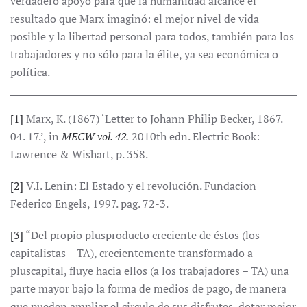
verdadero apoyo para que la humanidad alcance el
resultado que Marx imaginó: el mejor nivel de vida
posible y la libertad personal para todos, también para los
trabajadores y no sólo para la élite, ya sea económica o
política.
[1]
Marx, K. (1867) ‘Letter to Johann Philip Becker, 1867.
04. 17.’, in
MECW vol. 42.
2010th edn. Electric Book:
Lawrence & Wishart, p. 358.
[2]
V.I. Lenin: El Estado y el revolución. Fundacion
Federico Engels, 1997. pag. 72-3.
[3]
“Del propio plusproducto creciente de éstos (los
capitalistas – TA), crecientemente transformado a
pluscapital, fluye hacia ellos (a los trabajadores – TA) una
parte mayor bajo la forma de medios de pago, de manera
que pueden ampliar el circulo de sus disfrutes, dotar mejor