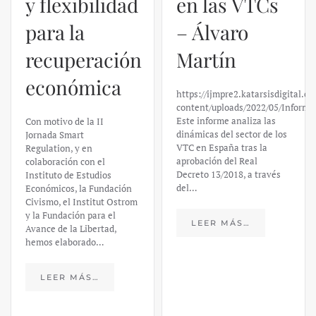
y flexibilidad
en las VTCs
para la
– Álvaro
recuperación
Martín
económica
https://ijmpre2.katarsisdigital.c
content/uploads/2022/05/Informe
Este informe analiza las
Con motivo de la II
dinámicas del sector de los
Jornada Smart
VTC en España tras la
Regulation, y en
aprobación del Real
colaboración con el
Decreto 13/2018, a través
Instituto de Estudios
del…
Económicos, la Fundación
Civismo, el Institut Ostrom
y la Fundación para el
LEER MÁS…
Avance de la Libertad,
hemos elaborado…
LEER MÁS…