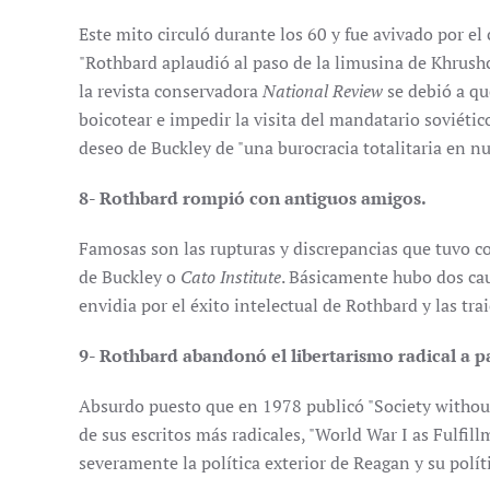
Este mito circuló durante los 60 y fue avivado por el
"Rothbard aplaudió al paso de la limusina de Khrush
la revista conservadora
National Review
se debió a qu
boicotear e impedir la visita del mandatario soviéti
deseo de Buckley de "una burocracia totalitaria en nue
8- Rothbard rompió con antiguos amigos.
Famosas son las rupturas y discrepancias que tuvo c
de Buckley o
Cato Institute
. Básicamente hubo dos cau
envidia por el éxito intelectual de Rothbard y las tra
9- Rothbard abandonó el libertarismo radical a pa
Absurdo puesto que en 1978 publicó "Society without 
de sus escritos más radicales, "World War I as Fulfil
severamente la política exterior de Reagan y su polí