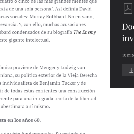
e cuatro o cinco de las más grandes mentes que
rata de una sola persona". Así definía David
ncias sociales: Murray Rothbard. No en vano,
Do
elevancia. Y, con ello, muchas acusaciones
hbard condensados de su biografía
The Enemy
inv
ste gigante intelectual.
10 mit
nómica proviene de Menger y Ludwig von
oniana, su política exterior de la Vieja Derecha
 individualista de Benjamin Tucker y de
ir de todas estas corrientes una construcción
ente para una integrada teoría de la libertad
subestimara a sí mismo.
sta en los años 60.
s de vista fundamentales. Su período de