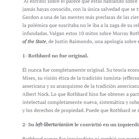
"Al escribir sobre él parece que estás hablando sobr
jamás hayas conocido, con la única salvedad que se t
Gordon a una de las mentes más preclaras de las cie
la polémica que suscitaba no le iba a la zaga de su r
infundadas. Valgan estos 10 mitos sobre Murray Rot
of the State
, de Justin Raimondo, una apología sobre e
1- Rothbard no fue original.
Él nunca fue completamente original. Su teoría eco
Mises, su visión ética de la tradición tomista-jeffers
americana y su anarquismo de la tradición americana
Albert Nock. Lo que Rothbard hizo fue obtener a part
intelectual completamente nueva, sistemática y coher
y los derechos de propiedad. Puede que Rothbard se 
2- Su
left-libertarianism
le convirtió en un izquierdi
Rothbard nunca fue izquierdista ni cambió sus punto