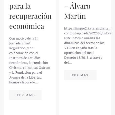
para la
– Álvaro
recuperación
Martín
económica
https://ijmpre2.katarsisdigital.c
content/uploads/2022/05/Informe
Este informe analiza las
Con motivo de la II
dinámicas del sector de los
Jornada Smart
VTC en España tras la
Regulation, y en
aprobación del Real
colaboración con el
Decreto 13/2018, a través
Instituto de Estudios
del…
Económicos, la Fundación
Civismo, el Institut Ostrom
y la Fundación para el
LEER MÁS…
Avance de la Libertad,
hemos elaborado…
LEER MÁS…