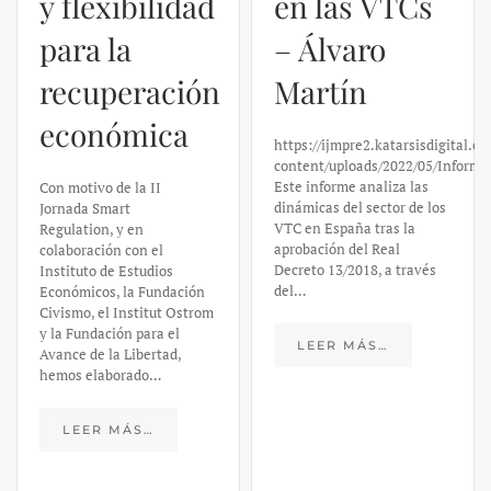
y flexibilidad
en las VTCs
para la
– Álvaro
recuperación
Martín
económica
https://ijmpre2.katarsisdigital.c
content/uploads/2022/05/Informe
Este informe analiza las
Con motivo de la II
dinámicas del sector de los
Jornada Smart
VTC en España tras la
Regulation, y en
aprobación del Real
colaboración con el
Decreto 13/2018, a través
Instituto de Estudios
del…
Económicos, la Fundación
Civismo, el Institut Ostrom
y la Fundación para el
LEER MÁS…
Avance de la Libertad,
hemos elaborado…
LEER MÁS…