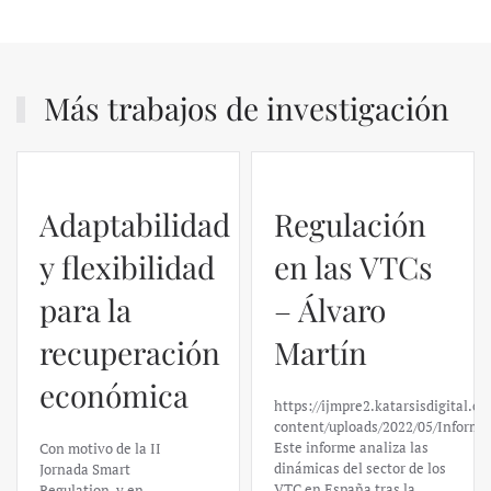
Más trabajos de investigación
Adaptabilidad
Regulación
y flexibilidad
en las VTCs
para la
– Álvaro
recuperación
Martín
económica
https://ijmpre2.katarsisdigital.c
content/uploads/2022/05/Informe
Este informe analiza las
Con motivo de la II
dinámicas del sector de los
Jornada Smart
VTC en España tras la
Regulation, y en