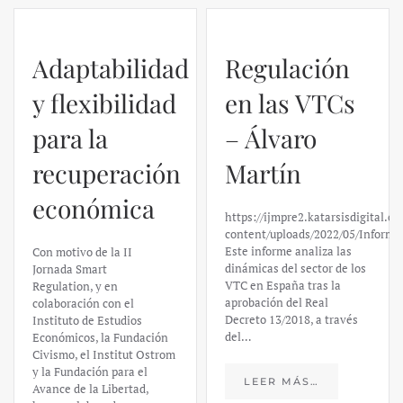
Adaptabilidad
Regulación
y flexibilidad
en las VTCs
para la
– Álvaro
recuperación
Martín
económica
https://ijmpre2.katarsisdigital.c
content/uploads/2022/05/Informe
Este informe analiza las
Con motivo de la II
dinámicas del sector de los
Jornada Smart
VTC en España tras la
Regulation, y en
aprobación del Real
colaboración con el
Decreto 13/2018, a través
Instituto de Estudios
del…
Económicos, la Fundación
Civismo, el Institut Ostrom
y la Fundación para el
LEER MÁS…
Avance de la Libertad,