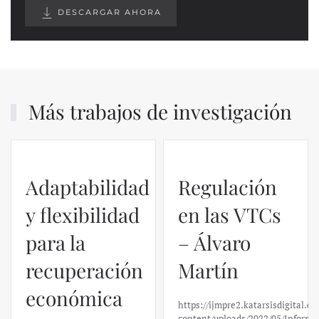
DESCARGAR AHORA
Más trabajos de investigación
Adaptabilidad
Regulación
y flexibilidad
en las VTCs
para la
– Álvaro
recuperación
Martín
económica
https://ijmpre2.katarsisdigital.c
content/uploads/2022/05/Informe