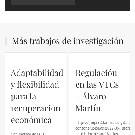
Más trabajos de investigación
Adaptabilidad
Regulación
y flexibilidad
en las VTCs
para la
– Álvaro
recuperación
Martín
económica
https://ijmpre2.katarsisdigital.c
content/uploads/2022/05/Informe
Este informe analiza las
Con motivo de la II