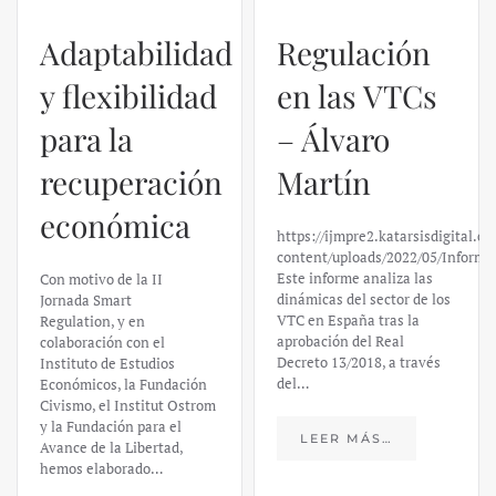
Regulación
en las VTCs
– Álvaro
El caso de
Martín
Silicon
https://ijmpre2.katarsisdigital.com/wp-
Valley Bank:
content/uploads/2022/05/Informe_sobre_las_VTC.pdf
Este informe analiza las
un análisis
dinámicas del sector de los
VTC en España tras la
financiero –
aprobación del Real
Decreto 13/2018, a través
Daniel
del…
Fernández
LEER MÁS…
https://ijmpre2.katarsisdigital.c