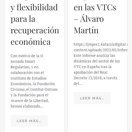
en las VTCs
– Álvaro
El caso de
Martín
Silicon
https://ijmpre2.katarsisdigital.com/wp-
Valley Bank:
content/uploads/2022/05/Informe_sobre_las_VTC.pdf
Este informe analiza las
un análisis
dinámicas del sector de los
VTC en España tras la
financiero –
aprobación del Real
Decreto 13/2018, a través
Daniel
del…
Fernández
LEER MÁS…
https://ijmpre2.katarsisdigital.c
content/uploads/2023/03/caso-
silicon-valley-ufm-market-
trends.pdf El último
informe de Market Trends,