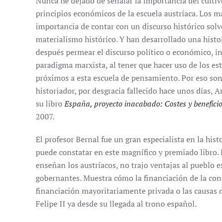
Nunca he dejado de señalar la importancia del cultiv
principios económicos de la escuela austríaca. Los 
importancia de contar con un discurso histórico solv
materialismo histórico. Y han desarrollado una histo
después permear el discurso político o económico, i
paradigma marxista, al tener que hacer uso de los es
próximos a esta escuela de pensamiento. Por eso son
historiador, por desgracia fallecido hace unos días,
su libro
España, proyecto inacabado: Costes y beneficio
2007.
El profesor Bernal fue un gran especialista en la hi
puede constatar en este magnífico y premiado libro
enseñan los austríacos, no trajo ventajas al pueblo e
gobernantes. Muestra cómo la financiación de la conq
financiación mayoritariamente privada o las causas d
Felipe II ya desde su llegada al trono español.