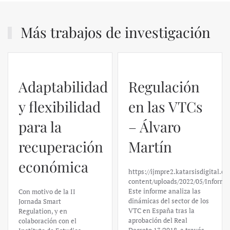
Más trabajos de investigación
Adaptabilidad
Regulación
y flexibilidad
en las VTCs
para la
– Álvaro
recuperación
Martín
económica
https://ijmpre2.katarsisdigital.c
content/uploads/2022/05/Informe
Este informe analiza las
Con motivo de la II
dinámicas del sector de los
Jornada Smart
VTC en España tras la
Regulation, y en
aprobación del Real
colaboración con el