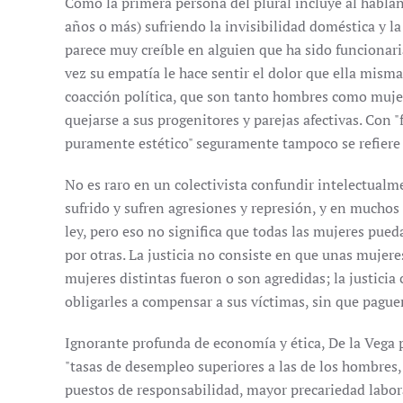
Como la primera persona del plural incluye al hablant
años o más) sufriendo la invisibilidad doméstica y 
parece muy creíble en alguien que ha sido funcionaria
vez su empatía le hace sentir el dolor que ella mism
coacción política, que son tanto hombres como mujer
quejarse a sus progenitores y parejas afectivas. Con
puramente estético" seguramente tampoco se refiere 
No es raro en un colectivista confundir intelectualm
sufrido y sufren agresiones y represión, y en muchos 
ley, pero eso no significa que todas las mujeres pued
por otras. La justicia no consiste en que unas mujer
mujeres distintas fueron o son agredidas; la justicia 
obligarles a compensar a sus víctimas, sin que pague
Ignorante profunda de economía y ética, De la Vega 
"tasas de desempleo superiores a las de los hombres, 
puestos de responsabilidad, mayor precariedad labora