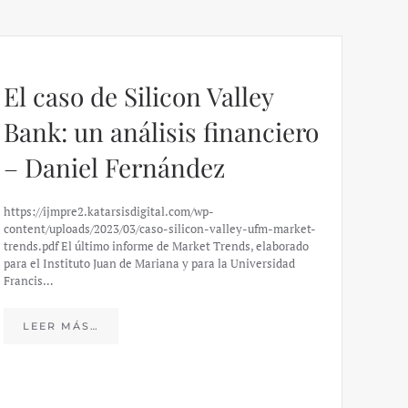
El caso de Silicon Valley
Bank: un análisis financiero
– Daniel Fernández
https://ijmpre2.katarsisdigital.com/wp-
content/uploads/2023/03/caso-silicon-valley-ufm-market-
trends.pdf El último informe de Market Trends, elaborado
para el Instituto Juan de Mariana y para la Universidad
Francis…
Esp
peo
LEER MÁS…
eco
20