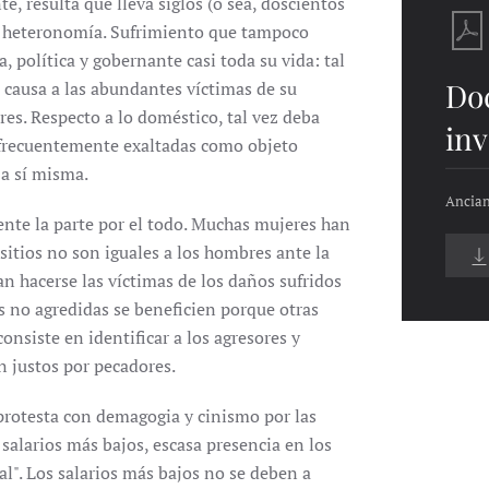
e, resulta que lleva siglos (o sea, doscientos
la heteronomía. Sufrimiento que tampoco
, política y gobernante casi toda su vida: tal
Do
a causa a las abundantes víctimas de su
es. Respecto a lo doméstico, tal vez deba
inv
 "frecuentemente exaltadas como objeto
a sí misma.
Ancian
ente la parte por el todo. Muchas mujeres han
sitios no son iguales a los hombres ante la
an hacerse las víctimas de los daños sufridos
es no agredidas se beneficien porque otras
consiste en identificar a los agresores y
n justos por pecadores.
protesta con demagogia y cinismo por las
salarios más bajos, escasa presencia en los
l". Los salarios más bajos no se deben a