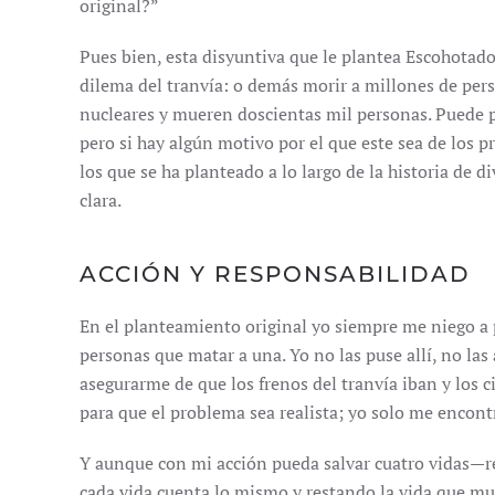
original?”
Pues bien, esta disyuntiva que le plantea Escohotado
dilema del tranvía: o demás morir a millones de per
nucleares y mueren doscientas mil personas. Puede pa
pero si hay algún motivo por el que este sea de los p
los que se ha planteado a lo largo de la historia de 
clara.
ACCIÓN Y RESPONSABILIDAD
En el planteamiento original yo siempre me niego a p
personas que matar a una. Yo no las puse allí, no las a
asegurarme de que los frenos del tranvía iban y los c
para que el problema sea realista; yo solo me encontr
Y aunque con mi acción pueda salvar cuatro vidas—re
cada vida cuenta lo mismo y restando la vida que mu