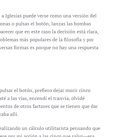
 a Iglesias puede verse como una versión del
sonas o pulsas el botón, lanzas las bombas
recer que en este caso la decisión está clara,
roblemas más populares de la filosofía y por
diversas formas es porque no hay una respuesta
ulsar el botón, prefiero dejar morir cinco
té a las vías, encendí el tranvía, olvidé
ientos de otros factores que se tienen que dar
aba allí.
alizando un cálculo utilitarista pensando que
ere por mi acción a las cinco que salvo—esa