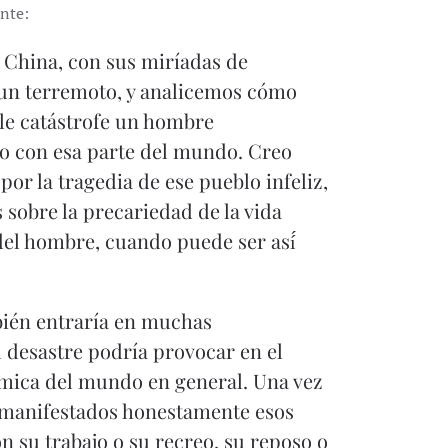
nte:
China, con sus miríadas de
 un terremoto, y analicemos cómo
ible catástrofe un hombre
no con esa parte del mundo. Creo
or la tragedia de ese pueblo infeliz,
sobre la precariedad de la vida
del hombre, cuando puede ser así́
mbién entraría en muchas
l desastre podría provocar en el
ómica del mundo en general. Una vez
z manifestados honestamente esos
n su trabajo o su recreo, su reposo o