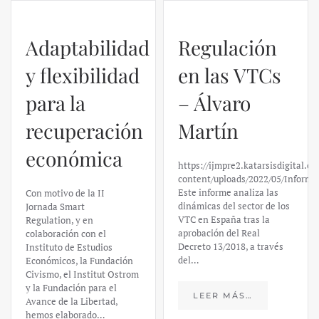
Adaptabilidad
Regulación
y flexibilidad
en las VTCs
para la
– Álvaro
recuperación
Martín
económica
https://ijmpre2.katarsisdigital.c
content/uploads/2022/05/Informe
Este informe analiza las
Con motivo de la II
dinámicas del sector de los
Jornada Smart
VTC en España tras la
Regulation, y en
aprobación del Real
colaboración con el
Decreto 13/2018, a través
Instituto de Estudios
del…
Económicos, la Fundación
Civismo, el Institut Ostrom
y la Fundación para el
LEER MÁS…
Avance de la Libertad,
hemos elaborado…