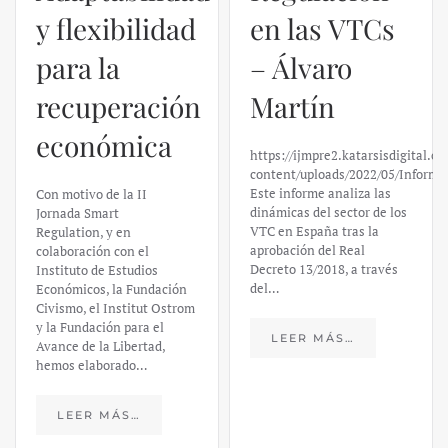
y flexibilidad
en las VTCs
para la
– Álvaro
recuperación
Martín
económica
https://ijmpre2.katarsisdigital.c
content/uploads/2022/05/Informe
Este informe analiza las
Con motivo de la II
dinámicas del sector de los
Jornada Smart
VTC en España tras la
Regulation, y en
aprobación del Real
colaboración con el
Decreto 13/2018, a través
Instituto de Estudios
del…
Económicos, la Fundación
Civismo, el Institut Ostrom
y la Fundación para el
LEER MÁS…
Avance de la Libertad,
hemos elaborado…
LEER MÁS…