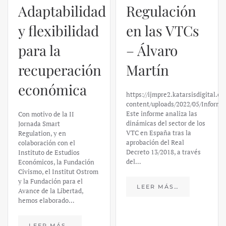
Adaptabilidad
Regulación
y flexibilidad
en las VTCs
para la
– Álvaro
recuperación
Martín
económica
https://ijmpre2.katarsisdigital.c
content/uploads/2022/05/Informe
Este informe analiza las
Con motivo de la II
dinámicas del sector de los
Jornada Smart
VTC en España tras la
Regulation, y en
aprobación del Real
colaboración con el
Decreto 13/2018, a través
Instituto de Estudios
del…
Económicos, la Fundación
Civismo, el Institut Ostrom
y la Fundación para el
LEER MÁS…
Avance de la Libertad,
hemos elaborado…
LEER MÁS…