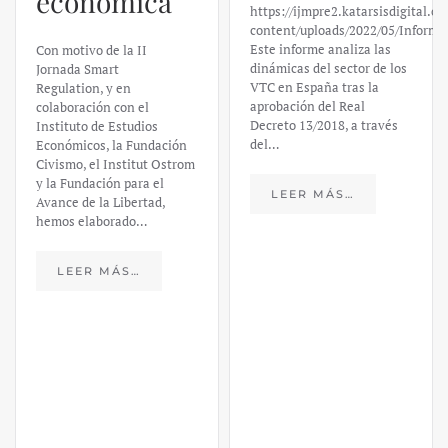
https://ijmpre2.katarsisdigital.com/wp-
Valley Bank:
content/uploads/2022/05/Informe_sobre_las_VTC.pdf
Este informe analiza las
un análisis
dinámicas del sector de los
VTC en España tras la
financiero –
aprobación del Real
Decreto 13/2018, a través
Daniel
del…
Fernández
LEER MÁS…
https://ijmpre2.katarsisdigital.c
content/uploads/2023/03/caso-
silicon-valley-ufm-market-
trends.pdf El último
informe de Market Trends,
elaborado para el Instituto
Juan de Mariana y para la
Universidad Francis…
LEER MÁS…