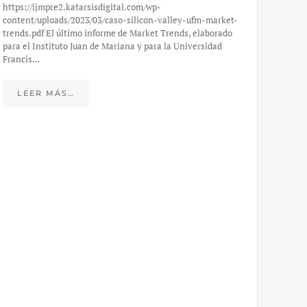
https://ijmpre2.katarsisdigital.com/wp-
content/uploads/2023/03/caso-silicon-valley-ufm-market-
trends.pdf El último informe de Market Trends, elaborado
para el Instituto Juan de Mariana y para la Universidad
Francis…
Esp
peo
LEER MÁS…
eco
20
El IJM
mide e
Europea
Económ
LE