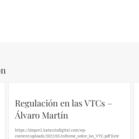
ón
Regulación en las VTCs –
Álvaro Martín
https://ijmpre2.katarsisdigital.com/wp-
content/uploads/2022/05/Informe_sobre_las_VTC.pdf Este