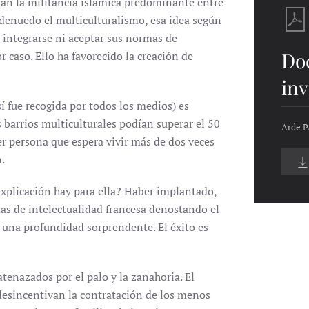
ban la militancia islámica predominante entre
n denuedo el multiculturalismo, esa idea según
é integrarse ni aceptar sus normas de
Do
caso. Ello ha favorecido la creación de
inv
sí fue recogida por todos los medios) es
 barrios multiculturales podían superar el 50
Arde P
er persona que espera vivir más de dos veces
n.
 explicación hay para ella? Haber implantado,
as de intelectualidad francesa denostando el
una profundidad sorprendente. El éxito es
atenazados por el palo y la zanahoria. El
 desincentivan la contratación de los menos