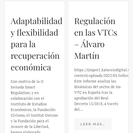
Adaptabilidad
Regulación
y flexibilidad
en las VTCs
para la
– Álvaro
recuperación
Martín
económica
https://ijmpre2.katarsisdigital.c
content/uploads/2022/05/Informe
Este informe analiza las
Con motivo de la II
dinámicas del sector de los
Jornada Smart
VTC en España tras la
Regulation, y en
aprobación del Real
colaboración con el
Decreto 13/2018, a través
Instituto de Estudios
del…
Económicos, la Fundación
Civismo, el Institut Ostrom
y la Fundación para el
LEER MÁS…
Avance de la Libertad,
hemos elaborado…