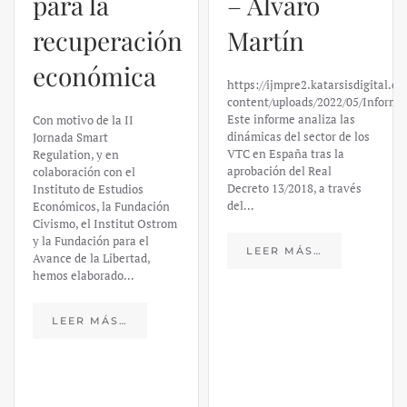
para la
– Álvaro
recuperación
Martín
económica
https://ijmpre2.katarsisdigital.c
content/uploads/2022/05/Informe
Este informe analiza las
Con motivo de la II
dinámicas del sector de los
Jornada Smart
VTC en España tras la
Regulation, y en
aprobación del Real
colaboración con el
Decreto 13/2018, a través
Instituto de Estudios
del…
Económicos, la Fundación
Civismo, el Institut Ostrom
y la Fundación para el
LEER MÁS…
Avance de la Libertad,
hemos elaborado…
LEER MÁS…