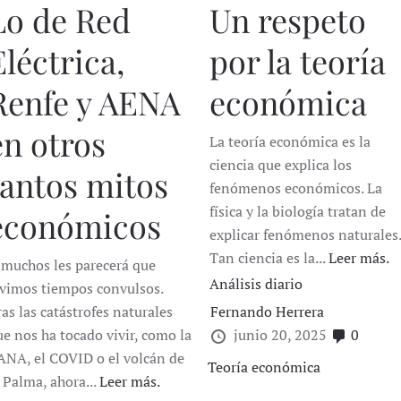
Lo de Red
Un respeto
Eléctrica,
por la teoría
Renfe y AENA
económica
en otros
La teoría económica es la
ciencia que explica los
tantos mitos
fenómenos económicos. La
física y la biología tratan de
económicos
explicar fenómenos naturales
Tan ciencia es la...
Leer más.
 muchos les parecerá que
Análisis diario
ivimos tiempos convulsos.
as las catástrofes naturales
Fernando Herrera
ue nos ha tocado vivir, como la
junio 20, 2025
0
ANA, el COVID o el volcán de
Teoría económica
a Palma, ahora...
Leer más.