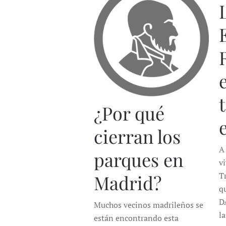
¿Por qué
cierran los
A
parques en
v
Tr
Madrid?
q
D
Muchos vecinos madrileños se
l
están encontrando esta