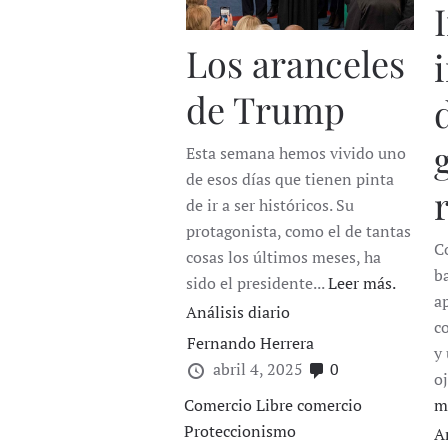
Los aranceles
de Trump
Esta semana hemos vivido uno
de esos días que tienen pinta
de ir a ser históricos. Su
protagonista, como el de tantas
Co
cosas los últimos meses, ha
b
sido el presidente...
Leer más.
a
Análisis diario
c
Fernando Herrera
y
abril 4, 2025
0
o
Comercio
Libre comercio
m
Proteccionismo
A