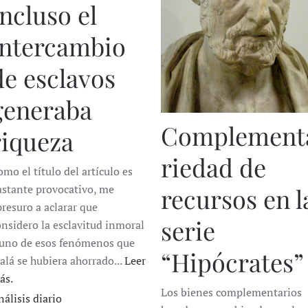
Incluso el
intercambio
de esclavos
generaba
Complement
riqueza
riedad de
mo el título del artículo es
astante provocativo, me
recursos en l
presuro a aclarar que
serie
onsidero la esclavitud inmoral
 uno de esos fenómenos que
“Hipócrates”
jalá se hubiera ahorrado...
Leer
ás.
Los bienes complementarios
nálisis diario