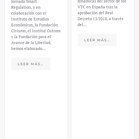
dinámicas del sector de los
VTC en España tras la
financiero –
aprobación del Real
Decreto 13/2018, a través
Daniel
del…
Fernández
LEER MÁS…
https://ijmpre2.katarsisdigital.c
content/uploads/2023/03/caso-
silicon-valley-ufm-market-
trends.pdf El último
informe de Market Trends,
elaborado para el Instituto
Juan de Mariana y para la
Universidad Francis…
LEER MÁS…