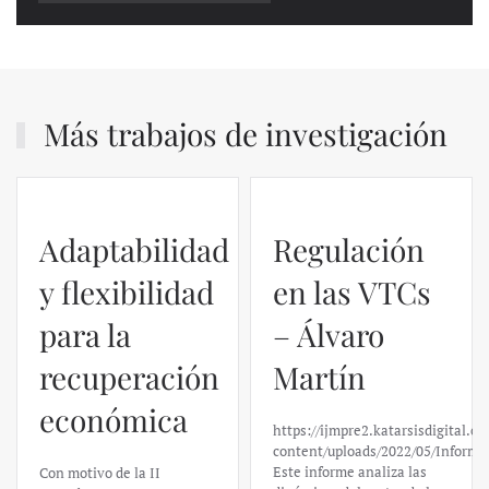
Más trabajos de investigación
Regulación
en las VTCs
– Álvaro
El caso de
Martín
Silicon
https://ijmpre2.katarsisdigital.com/wp-
Valley Bank:
content/uploads/2022/05/Informe_sobre_las_VTC.pdf
Este informe analiza las
un análisis