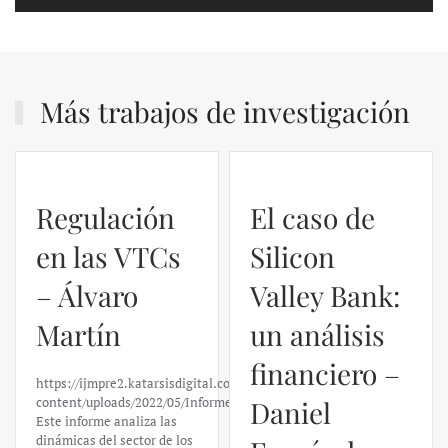
Más trabajos de investigación
Regulación
El caso de
en las VTCs
Silicon
– Álvaro
Valley Bank:
Martín
un análisis
financiero –
https://ijmpre2.katarsisdigital.com/wp-
content/uploads/2022/05/Informe_sobre_las_VTC.pdf
Daniel
Este informe analiza las
dinámicas del sector de los