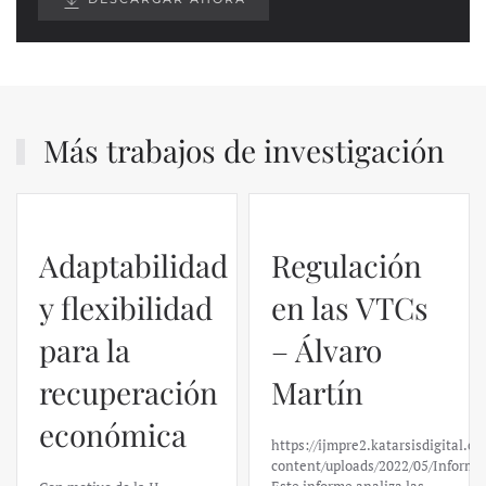
Más trabajos de investigación
Regulación
en las VTCs
– Álvaro
El caso de
Martín
Silicon
https://ijmpre2.katarsisdigital.com/wp-
Valley Bank:
content/uploads/2022/05/Informe_sobre_las_VTC.pdf