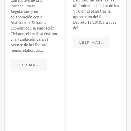
Este informe analiza las
un análisis
dinámicas del sector de los
VTC en España tras la
financiero –
aprobación del Real
Decreto 13/2018, a través
Daniel
del…
Fernández
LEER MÁS…
https://ijmpre2.katarsisdigital.c
content/uploads/2023/03/caso-
silicon-valley-ufm-market-
trends.pdf El último
informe de Market Trends,
elaborado para el Instituto
Juan de Mariana y para la
Universidad Francis…
LEER MÁS…