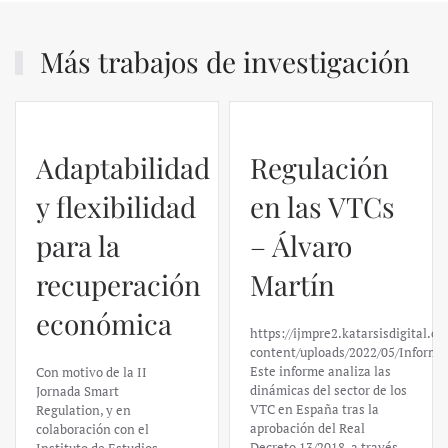
Más trabajos de investigación
Adaptabilidad
Regulación
y flexibilidad
en las VTCs
para la
– Álvaro
recuperación
Martín
económica
https://ijmpre2.katarsisdigital.c
content/uploads/2022/05/Informe
Este informe analiza las
Con motivo de la II
dinámicas del sector de los
Jornada Smart
VTC en España tras la
Regulation, y en
aprobación del Real
colaboración con el
Decreto 13/2018, a través