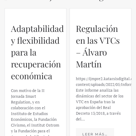
Adaptabilidad
Regulación
y flexibilidad
en las VTCs
para la
– Álvaro
recuperación
Martín
económica
https://ijmpre2.katarsisdigital.c
content/uploads/2022/05/Informe
Este informe analiza las
Con motivo de la II
dinámicas del sector de los
Jornada Smart
VTC en España tras la
Regulation, y en
aprobación del Real
colaboración con el
Decreto 13/2018, a través
Instituto de Estudios
del…
Económicos, la Fundación
Civismo, el Institut Ostrom
y la Fundación para el
LEER MÁS…