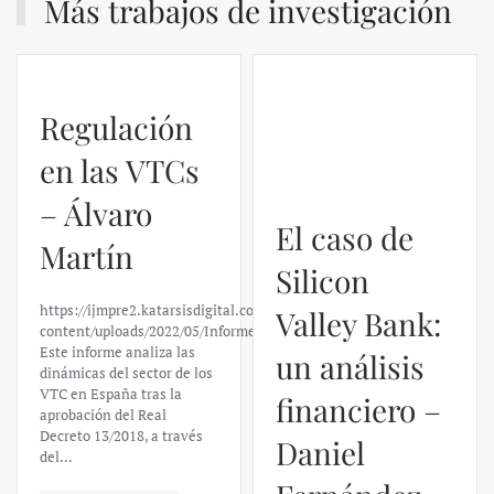
Más trabajos de investigación
Regulación
El caso de
en las VTCs
Silicon
– Álvaro
Valley Bank:
Martín
un análisis
financiero –
https://ijmpre2.katarsisdigital.com/wp-
content/uploads/2022/05/Informe_sobre_las_VTC.pdf
Daniel
Este informe analiza las
dinámicas del sector de los
Fernández
VTC en España tras la
aprobación del Real
Decreto 13/2018, a través
https://ijmpre2.katarsisdigital.c
del…
content/uploads/2023/03/caso-
silicon-valley-ufm-market-