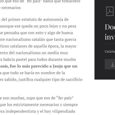
po que eso de “fer país” había que tomárselo
 necesarios
 del primer estatuto de autonomía de
Do
, aunque ese queda un poco lejos y no pesa
se pensaba que con esto y algo de buena
inv
ente nacionalismo catalán que tanta guerra
ticos catalanes de aquella época, la mayor
Catalu
 cuento del nacionalismo un medio muy
nes habría pastel para todos durante mucho
oasis, fue lo más parecido a Jauja que un
a que todo se hacía en nombre de la
 sabido, justifica cualquier tipo de sacrificio
e son muchas, supo que eso de “fer país”
que los estrictamente necesarios y siempre
 era independentista y el hoy vilipendiado