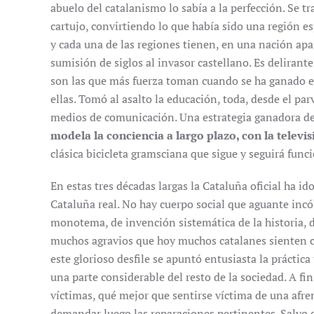
abuelo del catalanismo lo sabía a la perfección. Se tr
cartujo, convirtiendo lo que había sido una región e
y cada una de las regiones tienen, en una nación apa
sumisión de siglos al invasor castellano. Es delirante
son las que más fuerza toman cuando se ha ganado el
ellas. Tomó al asalto la educación, toda, desde el par
medios de comunicación. Una estrategia ganadora de
modela la conciencia a largo plazo, con la televisi
clásica bicicleta gramsciana que sigue y seguirá funci
En estas tres décadas largas la Cataluña oficial ha id
Cataluña real. No hay cuerpo social que aguante inc
monotema, de invención sistemática de la historia, 
muchos agravios que hoy muchos catalanes sienten 
este glorioso desfile se apuntó entusiasta la práctica
una parte considerable del resto de la sociedad. A fi
víctimas, qué mejor que sentirse víctima de una afre
demandar luego las reparaciones pertinentes. Salvo 