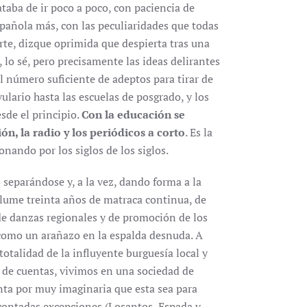
ataba de ir poco a poco, con paciencia de
spañola más, con las peculiaridades que todas
rte, dizque oprimida que despierta tras una
, lo sé, pero precisamente las ideas delirantes
 número suficiente de adeptos para tirar de
vulario hasta las escuelas de posgrado, y los
sde el principio.
Con la educación se
ón, la radio y los periódicos a corto
. Es la
onando por los siglos de los siglos.
o separándose y, a la vez, dando forma a la
ólume treinta años de matraca continua, de
de danzas regionales y de promoción de los
como un arañazo en la espalda desnuda. A
 totalidad de la influyente burguesía local y
n de cuentas, vivimos en una sociedad de
nta por muy imaginaria que esta sea para
contadas excepciones (Losantos, Espada y