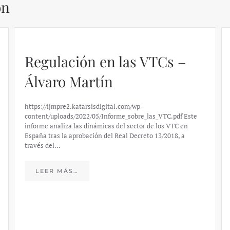
ón
El caso de Silicon Valley
Bank: un análisis financiero
– Daniel Fernández
https://ijmpre2.katarsisdigital.com/wp-
content/uploads/2023/03/caso-silicon-valley-ufm-market-
trends.pdf El último informe de Market Trends, elaborado
para el Instituto Juan de Mariana y para la Universidad
Francis…
LEER MÁS…