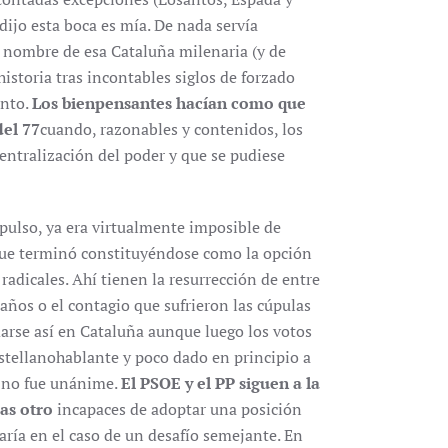
dijo esta boca es mía. De nada servía
 nombre de esa Cataluña milenaria (y de
istoria tras incontables siglos de forzado
anto.
Los bienpensantes hacían como que
del 77
cuando, razonables y contenidos, los
centralización del poder y que se pudiese
pulso, ya era virtualmente imposible de
que terminó constituyéndose como la opción
radicales. Ahí tienen la resurrección de entre
años o el contagio que sufrieron las cúpulas
marse así en Cataluña aunque luego los votos
astellanohablante y poco dado en principio a
 y no fue unánime.
El PSOE y el PP siguen a la
ras otro
incapaces de adoptar una posición
ría en el caso de un desafío semejante. En