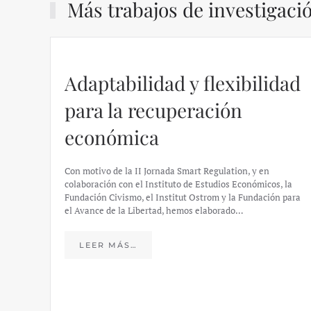
Más trabajos de investigaci
dad
Regulación en las VTCs –
Álvaro Martín
https://ijmpre2.katarsisdigital.com/wp-
content/uploads/2022/05/Informe_sobre_las_VTC.pdf Este
informe analiza las dinámicas del sector de los VTC en
España tras la aprobación del Real Decreto 13/2018, a
, la
través del…
 para
LEER MÁS…