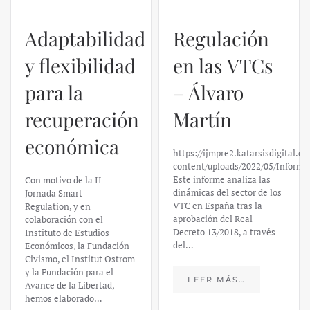
Adaptabilidad
Regulación
y flexibilidad
en las VTCs
para la
– Álvaro
recuperación
Martín
económica
https://ijmpre2.katarsisdigital.c
content/uploads/2022/05/Informe
Este informe analiza las
Con motivo de la II
dinámicas del sector de los
Jornada Smart
VTC en España tras la
Regulation, y en
aprobación del Real
colaboración con el
Decreto 13/2018, a través
Instituto de Estudios
del…
Económicos, la Fundación
Civismo, el Institut Ostrom
y la Fundación para el
LEER MÁS…
Avance de la Libertad,
hemos elaborado…