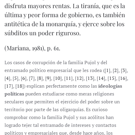
disfruta mayores rentas. La tiranía, que es la
última y peor forma de gobierno, es también
antitética de la monarquía, y ejerce sobre los
súbditos un poder riguroso.
(Mariana, 1981), p. 61.
Los casos de corrupción de la familia Pujol y del
entramado político empresarial que les rodea ([
1
], [
2
], [
3
],
[
4
], [
5
], [
6
], [
7
], [
8
], [
9
], [
10
], [
11
], [
12
], [
13
], [
14
], [
15
], [
16
],
[
17
], [
18
]) explican perfectamente como las
ideologías
políticas
pueden estudiarse como meras religiones
seculares que permiten el ejercicio del poder sobre un
territorio por parte de las oligarquías. Es curioso
comprobar como la familia Pujol y sus acólitos han
logrado tejer tal entramado de intereses y contactos
políticos y empresariales que, desde hace años, los