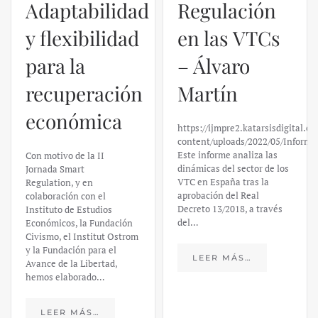
Adaptabilidad
Regulación
y flexibilidad
en las VTCs
para la
– Álvaro
recuperación
Martín
económica
https://ijmpre2.katarsisdigital.c
content/uploads/2022/05/Informe
Este informe analiza las
Con motivo de la II
dinámicas del sector de los
Jornada Smart
VTC en España tras la
Regulation, y en
aprobación del Real
colaboración con el
Decreto 13/2018, a través
Instituto de Estudios
del…
Económicos, la Fundación
Civismo, el Institut Ostrom
y la Fundación para el
LEER MÁS…
Avance de la Libertad,
hemos elaborado…
LEER MÁS…