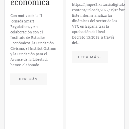
https://ijmpre2.katarsisdigital.com/wp-
Valley Bank:
content/uploads/2022/05/Informe_sobre_las_VTC.pdf
Este informe analiza las
un análisis
dinámicas del sector de los
VTC en España tras la
financiero –
aprobación del Real
Decreto 13/2018, a través
Daniel
del…
Fernández
LEER MÁS…
https://ijmpre2.katarsisdigital.c
content/uploads/2023/03/caso-
silicon-valley-ufm-market-
trends.pdf El último
informe de Market Trends,
elaborado para el Instituto
Juan de Mariana y para la
Universidad Francis…
LEER MÁS…