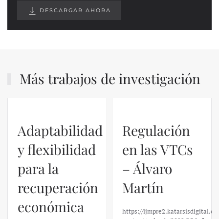
DESCARGAR AHORA
Más trabajos de investigación
Adaptabilidad
Regulación
y flexibilidad
en las VTCs
para la
– Álvaro
recuperación
Martín
económica
https://ijmpre2.katarsisdigital.c