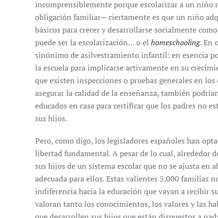
incomprensiblemente porque escolarizar a un niño no
obligación familiar— ciertamente es que un niño adq
básicos para crecer y desarrollarse socialmente como 
puede ser la escolarización… o el
homeschooling
. En 
sinónimo de asilvestramiento infantil: en esencia po
la escuela para implicarse activamente en su crecimie
que existen inspecciones o pruebas generales en lo
asegurar la calidad de la enseñanza, también podrían
educados en casa para certificar que los padres no e
sus hijos.
Pero, como digo, los legisladores españoles han opt
libertad fundamental. A pesar de lo cual, alrededor 
sus hijos de un sistema escolar que no se ajusta en 
adecuada para ellos. Estas valientes 5.000 familias 
indiferencia hacia la educación que vayan a recibir s
valoran tanto los conocimientos, los valores y las h
que desarrollen sus hijos que están dispuestos a nad