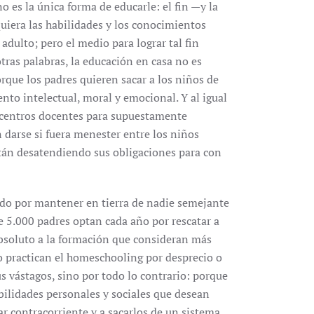
 es la única forma de educarle: el fin —y la
uiera las habilidades y los conocimientos
adulto; pero el medio para lograr tal fin
otras palabras, la educación en casa no es
rque los padres quieren sacar a los niños de
nto intelectual, moral y emocional. Y al igual
s centros docentes para supuestamente
 darse si fuera menester entre los niños
stán desatendiendo sus obligaciones para con
ado por mantener en tierra de nadie semejante
de 5.000 padres optan cada año por rescatar a
absoluto a la formación que consideran más
no practican el homeschooling por desprecio o
us vástagos, sino por todo lo contrario: porque
abilidades personales y sociales que desean
ar contracorriente y a sacarlos de un sistema