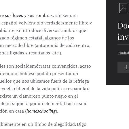
ne sus luces y sus sombras
: sin ser una
o español volviéndolo verdaderamente libre y
Do
biante, sí introduce diversos cambios que
inv
zado régimen estatal, algunos de los
n mercado libre (autonomía de cada centro,
es ligadas a resultados, etc.).
Ciudad
les son socialdemócratas convencidos, acaso
eriéndolo, hubiese podido presentar un
uellos que nos ubicamos fuera de la refriega
vuelco liberal de la vida política española).
 existe un clamoroso punto negro en el
le ni siquiera por un elemental tacticismo
ión en casa (
homeschooling
).
iblemente en un limbo de alegalidad. Digo