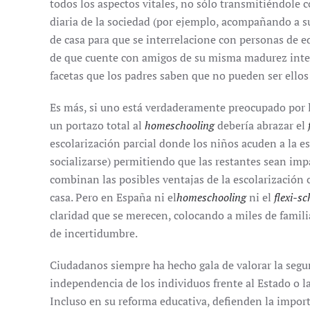
todos los aspectos vitales, no sólo transmitiéndole 
diaria de la sociedad (por ejemplo, acompañando a s
de casa para que se interrelacione con personas de e
de que cuente con amigos de su misma madurez intel
facetas que los padres saben que no pueden ser ellos 
Es más, si uno está verdaderamente preocupado por la
un portazo total al
homeschooling
debería abrazar el
escolarización parcial donde los niños acuden a la esc
socializarse) permitiendo que las restantes sean impa
combinan las posibles ventajas de la escolarización 
casa. Pero en España ni el
homeschooling
ni el
flexi-s
claridad que se merecen, colocando a miles de famili
de incertidumbre.
Ciudadanos siempre ha hecho gala de valorar la segur
independencia de los individuos frente al Estado o la
Incluso en su reforma educativa, defienden la impor