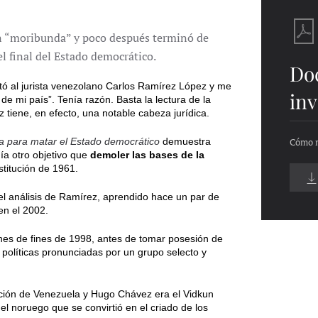
ón “moribunda” y poco después terminó de
l final del Estado democrático.
Do
ó al jurista venezolano Carlos Ramírez López y me
inv
e mi país”. Tenía razón. Basta la lectura de la
iene, en efecto, una notable cabeza jurídica.
sa para matar el Estado democrático
demuestra
Cómo m
ía otro objetivo que
demoler las bases de la
stitución de 1961.
 el análisis de Ramírez, aprendido hace un par de
en el 2002.
ones de fines de 1998, antes de tomar posesión de
políticas pronunciadas por un grupo selecto y
zación de Venezuela y Hugo Chávez era el Vidkun
l noruego que se convirtió en el criado de los