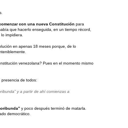
s.
comenzar con una nueva Constitución
para
 había que hacerlo enseguida, en un tiempo récord,
lo impidiera.
volución en apenas 18 meses porque, de lo
nteniblemente.
nstitución venezolana? Pues en el momento mismo
en presencia de todos:
ribunda” y a partir de ahí comienzas a
moribunda”
y poco después terminó de matarla.
tado democrático.