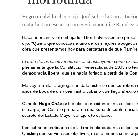
Hugo no olvidó el consejo. Juró sobre la Constituci
matarla. Con ese acto comenzó, como dice Ramírez, e
Hace unos años, el embajador Thor Halvorssen me present
dijo: “Quiero que conozcas a uno de los mejores abogados d
obra que presentamos hoy para percatarse de que Ramírez t
El fruto del árbol envenenado: la constituyente como excu
plenamente que la Constitución venezolana de 1999 no ten
democracia liberal
que se había forjado a partir de la Con
Me voy a limitar a agregar un dato histórico que corrobora
años de boca de un viceministro cubano que llegó al exilio 
Cuando
Hugo Chávez
fue electo presidente en las elecci
su cargo, en Cuba le prepararon una serie de conferencias 
secreto del Estado Mayor del Ejército cubano.
Los cubanos partidarios de la tiranía planeaban la coloni
Quisling que serviría sus objetivos, más o menos como aque