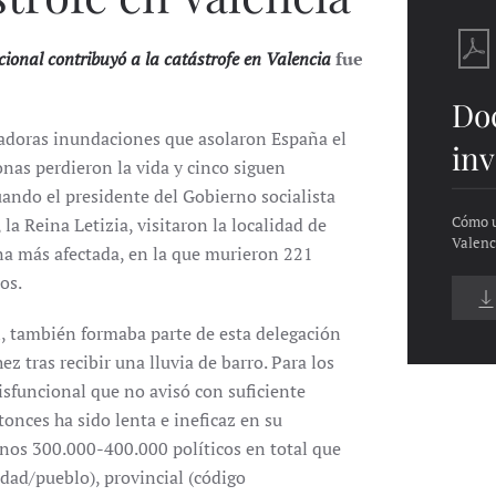
onal contribuyó a la catástrofe en Valencia
fue
Do
stadoras inundaciones que asolaron España el
inv
onas perdieron la vida y cinco siguen
uando el presidente del Gobierno socialista
Cómo u
la Reina Letizia, visitaron la localidad de
Valenc
ona más afectada, en la que murieron 221
os.
, también formaba parte de esta delegación
z tras recibir una lluvia de barro. Para los
disfuncional que no avisó con suficiente
tonces ha sido lenta e ineficaz en su
unos 300.000-400.000 políticos en total que
dad/pueblo), provincial (código