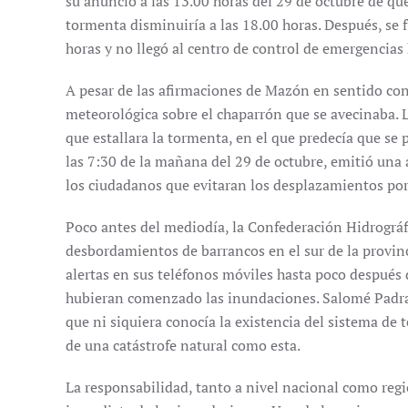
su anuncio a las 13.00 horas del 29 de octubre de que
tormenta disminuiría a las 18.00 horas. Después, se 
horas y no llegó al centro de control de emergencias 
A pesar de las afirmaciones de Mazón en sentido con
meteorológica sobre el chaparrón que se avecinaba. 
que estallara la tormenta, en el que predecía que se p
las 7:30 de la mañana del 29 de octubre, emitió una 
los ciudadanos que evitaran los desplazamientos po
Poco antes del mediodía, la Confederación Hidrográfi
desbordamientos de barrancos en el sur de la provin
alertas en sus teléfonos móviles hasta poco después 
hubieran comenzado las inundaciones. Salomé Padras
que ni siquiera conocía la existencia del sistema de
de una catástrofe natural como esta.
La responsabilidad, tanto a nivel nacional como regi