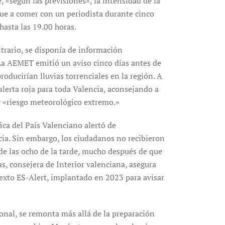
, «según las previsiones», la intensidad de la
fue a comer con un periodista durante cinco
hasta las 19.00 horas.
trario, se disponía de información
La AEMET emitió un aviso cinco días antes de
roducirían lluvias torrenciales en la región. A
alerta roja para toda Valencia, aconsejando a
r «riesgo meteorológico extremo.»
ca del País Valenciano alertó de
cia. Sin embargo, los ciudadanos no recibieron
de las ocho de la tarde, mucho después de que
, consejera de Interior valenciana, asegura
 texto ES-Alert, implantado en 2023 para avisar
onal, se remonta más allá de la preparación