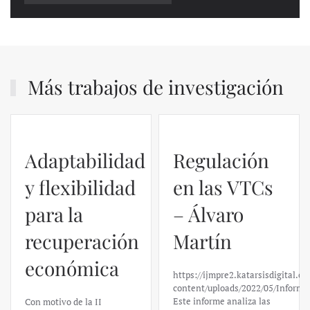
Más trabajos de investigación
Regulación
en las VTCs
– Álvaro
El caso de
Martín
Silicon
https://ijmpre2.katarsisdigital.com/wp-
Valley Bank:
content/uploads/2022/05/Informe_sobre_las_VTC.pdf
Este informe analiza las