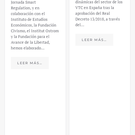
un análisis
dinámicas del sector de los
VTC en España tras la
financiero –
aprobación del Real
Decreto 13/2018, a través
Daniel
del…
Fernández
LEER MÁS…
https://ijmpre2.katarsisdigital.c
content/uploads/2023/03/caso-
silicon-valley-ufm-market-
trends.pdf El último
informe de Market Trends,
elaborado para el Instituto
Juan de Mariana y para la
Universidad Francis…
LEER MÁS…