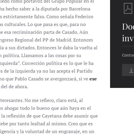
oledo como portavoz del Grupo Popular en el
ha hecho saber a la diputada por Barcelona
 es estrictamente falso. Como señala Federico
Do
s culturales. Lo que pasa es que, para no
 que esa recriminación parta de Casado. Aún
inv
ongreso Regional del PP de Madrid. Entonces
a a sus dictados. Entonces le daba la vuelta al
n política. Llamamos a las cosas por su
Contra 
quierda”. Corrección política es lo que le ha
s de la izquierda ya no las acepta el Partido
no que Pablo Casado se avergonzará, si ve
ese
 del de ahora.
eresantes. No me refiero, claro está, al
ren ahogar todo lo bueno que aún haya en el
 a la reflexión de que Cayetana debe asumir que
debe por tanto lealtad al mismo. Creo que es
igencia y la voluntad de un engranaje, en un