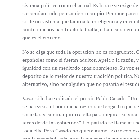
sistema político como el actual. Es lo que se exige 
suspendan todo pensamiento propio. Pero me parece 
sí, de un sistema que lamina la inteligencia y encum
punto muchos han tirado la toalla, o han caído en u
que es el cinismo.
No se diga que toda la operación no es congruente. C
españoles como si fueran adultos. Apela a la razón, y 
igualdad con un meditado apasionamiento. Su voz es 
depósito de lo mejor de nuestra tradición política. 
alternativo, sino por alguien que no pasaría el test d
Vaya, si lo ha explicado el propio Pablo Casado: “U
se parezca a él por mucha razón que tenga. Lo que de
sociedad y caminar junto a ella para mejorar su vida
ideas desde los gobiernos”. Un partido se llama así p
toda ella. Pero Casado no quiere mimetizarse con esa 
con la sociedad toda, arrastrada hacia la izquierda 