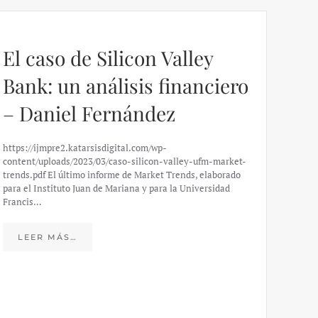
El caso de Silicon Valley
Bank: un análisis financiero
– Daniel Fernández
https://ijmpre2.katarsisdigital.com/wp-
content/uploads/2023/03/caso-silicon-valley-ufm-market-
trends.pdf El último informe de Market Trends, elaborado
para el Instituto Juan de Mariana y para la Universidad
Francis…
Esp
peo
LEER MÁS…
eco
20