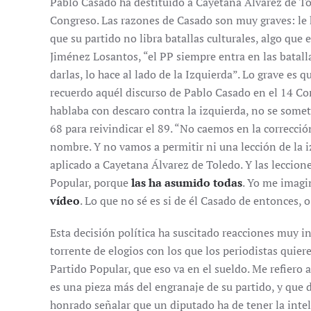
Pablo Casado ha destituido a Cayetana Álvarez de T
Congreso. Las razones de Casado son muy graves: le 
que su partido no libra batallas culturales, algo que
Jiménez Losantos, “el PP siempre entra en las batalla
darlas, lo hace al lado de la Izquierda”. Lo grave es
recuerdo aquél discurso de Pablo Casado en el 14 C
hablaba con descaro contra la izquierda, no se sometí
68 para reivindicar el 89. “No caemos en la correcció
nombre. Y no vamos a permitir ni una lección de la iz
aplicado a Cayetana Álvarez de Toledo. Y las leccione
Popular, porque
las ha asumido todas
. Yo me imagi
vídeo
. Lo que no sé es si de él Casado de entonces, o
Esta decisión política ha suscitado reacciones muy int
torrente de elogios con los que los periodistas quie
Partido Popular, que eso va en el sueldo. Me refiero
es una pieza más del engranaje de su partido, y que 
honrado señalar que un diputado ha de tener la intel