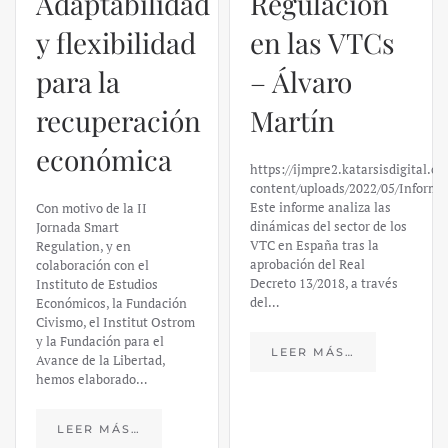
Adaptabilidad
Regulación
y flexibilidad
en las VTCs
para la
– Álvaro
recuperación
Martín
económica
https://ijmpre2.katarsisdigital.c
content/uploads/2022/05/Informe
Este informe analiza las
Con motivo de la II
dinámicas del sector de los
Jornada Smart
VTC en España tras la
Regulation, y en
aprobación del Real
colaboración con el
Decreto 13/2018, a través
Instituto de Estudios
del…
Económicos, la Fundación
Civismo, el Institut Ostrom
y la Fundación para el
LEER MÁS…
Avance de la Libertad,
hemos elaborado…
LEER MÁS…