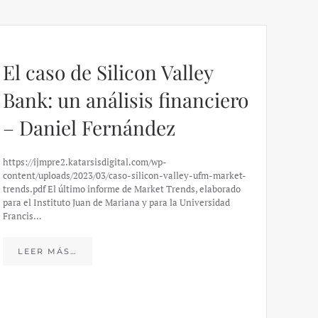
El caso de Silicon Valley
Bank: un análisis financiero
– Daniel Fernández
https://ijmpre2.katarsisdigital.com/wp-
content/uploads/2023/03/caso-silicon-valley-ufm-market-
trends.pdf El último informe de Market Trends, elaborado
para el Instituto Juan de Mariana y para la Universidad
Francis…
Esp
peo
LEER MÁS…
eco
20